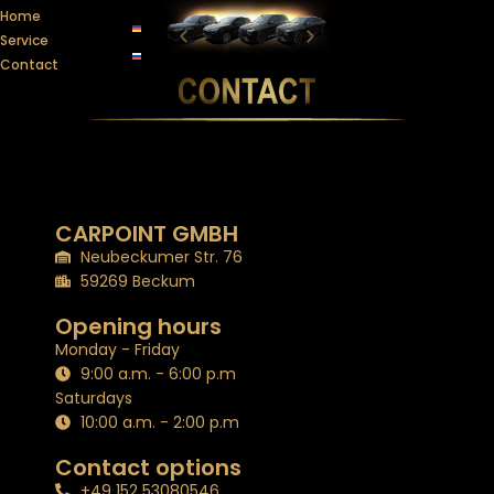
Home
Service
Contact
CARPOINT GMBH
Neubeckumer Str. 76
59269 Beckum
Opening hours
Monday - Friday
9:00 a.m. - 6:00 p.m
Saturdays
10:00 a.m. - 2:00 p.m
Contact options
+49 152 53080546