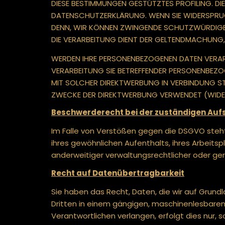
DIESE BESTIMMUNGEN GESTÜTZTES PROFILING. DIE
DATENSCHUTZERKLÄRUNG. WENN SIE WIDERSPRUCH
DENN, WIR KÖNNEN ZWINGENDE SCHUTZWÜRDIGE G
DIE VERARBEITUNG DIENT DER GELTENDMACHUNG
WERDEN IHRE PERSONENBEZOGENEN DATEN VERARB
VERARBEITUNG SIE BETREFFENDER PERSONENBEZO
MIT SOLCHER DIREKTWERBUNG IN VERBINDUNG S
ZWECKE DER DIREKTWERBUNG VERWENDET (WIDER
Beschwerde­recht bei der zuständigen Auf
Im Falle von Verstößen gegen die DSGVO steht
ihres gewöhnlichen Aufenthalts, ihres Arbei
anderweitiger verwaltungsrechtlicher oder ger
Recht auf Daten­übertrag­barkeit
Sie haben das Recht, Daten, die wir auf Grundla
Dritten in einem gängigen, maschinenlesbaren
Verantwortlichen verlangen, erfolgt dies nur, 