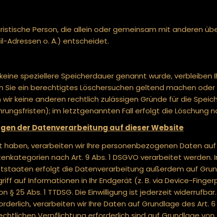
 juristische Person, die allein oder gemeinsam mit anderen ü
-Adressen o. Ä.) entscheidet.
 keine speziellere Speicherdauer genannt wurde, verbleiben 
n Sie ein berechtigtes Löschersuchen geltend machen oder e
rn wir keine anderen rechtlich zulässigen Gründe für die Sp
rungsfristen); im letztgenannten Fall erfolgt die Löschung na
gen der Datenverarbeitung auf dieser Website
gt haben, verarbeiten wir Ihre personenbezogenen Daten auf G
tenkategorien nach Art. 9 Abs. 1 DSGVO verarbeitet werden. Im 
taaten erfolgt die Datenverarbeitung außerdem auf Grundlag
ff auf Informationen in Ihr Endgerät (z. B. via Device-Fingerp
§ 25 Abs. 1 TTDSG. Die Einwilligung ist jederzeit widerrufbar.
erlich, verarbeiten wir Ihre Daten auf Grundlage des Art. 6 
rechtlichen Verpflichtung erforderlich sind auf Grundlage von Ar