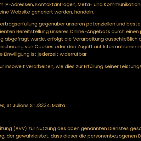
a. um IP-Adressen, Kontaktanfragen, Meta- und Kommunikati
eine Website generiert werden, handeln.
ertragserfüllung gegenüber unseren potenziellen und bestehe
zienten Bereitstellung unseres Online-Angebots durch einen prof
 abgefragt wurde, erfolgt die Verarbeitung ausschließlich au
 Speicherung von Cookies oder den Zugriff auf Informationen i
Einwilligung ist jederzeit widerrufbar.
 insoweit verarbeiten, wie dies zur Erfüllung seiner Leistungs
.
es, St Julians STJ3334, Malta
itung (AVV) zur Nutzung des oben genannten Dienstes gesch
ag, der gewährleistet, dass dieser die personenbezogenen