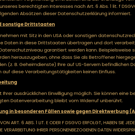
eres berechtigten Interesses nach Art. 6 Abs. 1 lit. f DSGVO 
olgenden Absätzen dieser Datenschutzerklärung informiert.
d sonstige Drittstaaten
ehmen mit Sitz in den USA oder sonstigen datenschutzrecht
e Daten in diese Drittstaaten übertragen und dort verarbeite
 Datenschutzniveau garantiert werden kann. Beispielsweise 
en herauszugeben, ohne dass Sie als Betroffener hiergegen
en (z. B. Geheimdienste) Ihre auf US-Servern befindlichen
auf diese Verarbeitungstätigkeiten keinen Einfluss.
beitung
hrer ausdrücklichen Einwilligung möglich. Sie können eine bere
lgten Datenverarbeitung bleibt vom Widerruf unberührt.
g in besonderen Fällen sowie gegen Direktwerbung (A
 ART. 6 ABS. 1 LIT. E ODER F DSGVO ERFOLGT, HABEN SIE JED
IE VERARBEITUNG IHRER PERSONENBEZOGENEN DATEN WIDERSPRUC