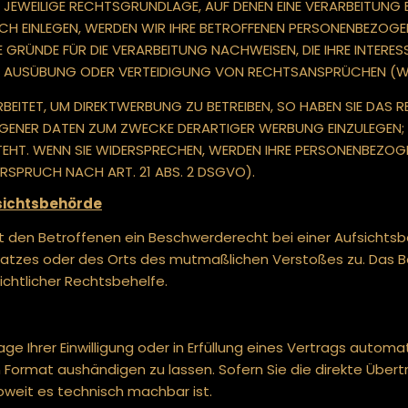
 JEWEILIGE RECHTSGRUNDLAGE, AUF DENEN EINE VERARBEITUNG B
 EINLEGEN, WERDEN WIR IHRE BETROFFENEN PERSONENBEZOGENE
RÜNDE FÜR DIE VERARBEITUNG NACHWEISEN, DIE IHRE INTERESS
, AUSÜBUNG ODER VERTEIDIGUNG VON RECHTSANSPRÜCHEN (WID
EITET, UM DIREKTWERBUNG ZU BETREIBEN, SO HABEN SIE DAS R
GENER DATEN ZUM ZWECKE DERARTIGER WERBUNG EINZULEGEN; DI
TEHT. WENN SIE WIDERSPRECHEN, WERDEN IHRE PERSONENBEZO
SPRUCH NACH ART. 21 ABS. 2 DSGVO).
sichts­behörde
 den Betroffenen ein Beschwerderecht bei einer Aufsichtsb
tsplatzes oder des Orts des mutmaßlichen Verstoßes zu. Da
ichtlicher Rechtsbehelfe.
ge Ihrer Einwilligung oder in Erfüllung eines Vertrags automat
 Format aushändigen zu lassen. Sofern Sie die direkte Über
soweit es technisch machbar ist.